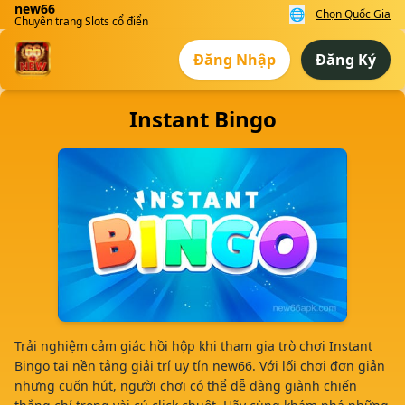
new66
🌐
Chọn Quốc Gia
Chuyên trang Slots cổ điển
Đăng Nhập
Đăng Ký
Instant Bingo
Trải nghiệm cảm giác hồi hộp khi tham gia trò chơi Instant
Bingo tại nền tảng giải trí uy tín new66. Với lối chơi đơn giản
nhưng cuốn hút, người chơi có thể dễ dàng giành chiến