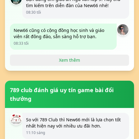
tìm kiếm trên diễn đàn của New66 nhé!
08:30 tối
New66 cũng có cộng đồng học sinh và giáo
viên rất đông đảo, sẵn sàng hỗ trợ bạn.
08:33 tối
Xem thêm
789 club đánh giá uy tín game bài đổi
thưởng
So với 789 Club thì New66 mới là lựa chọn tốt
nhất hiện nay với nhiều ưu đãi hơn.
11:10 sáng