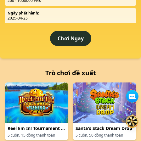
200 - 1000000 VNĐ
Ngày phát hành:
2025-04-25
Chơi Ngay
Trò chơi đề xuất
Reel Em In! Tournament Fishing
Santa's Stack Dream Drop
5 cuộn, 15 dòng thanh toán
5 cuộn, 50 dòng thanh toán