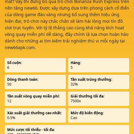
mật? Vậy thì đừng bỏ qua trò chơi Bonanza Rush Express trên
nền tảng new66. Được xây dựng dựa trên phong cách cổ điển
của dòng game đào vàng nhưng bổ sung thêm hiệu ứng
hiện đại, trò chơi này chắc chắn sẽ làm hài lòng mọi tín đồ
slot trực tuyến. Với tỷ lệ thắng cao cùng khả năng kích hoạt
vòng quay miễn phí dễ dàng, đây chính là lựa chọn hoàn hảo
dành cho những ai tìm kiếm trải nghiệm thú vị mỗi ngày tại
new66apk.com.
Số cuộn:
Hàng:
6
5
Dòng thanh toán:
Tần suất trúng thưởng:
50
32%
Tần suất vòng quay miễn phí:
Giải thưởng tối đa:
12
7500x
Xác suất giải thưởng cao nhất:
Mức độ biến động:
0.5%
Cao
Mức cược tối thiểu - tối đa: