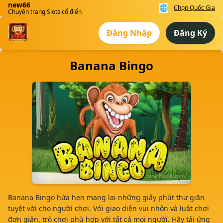
new66
🌐
Chọn Quốc Gia
Chuyên trang Slots cổ điển
Đăng Nhập
Đăng Ký
Banana Bingo
Banana Bingo hứa hẹn mang lại những giây phút thư giãn
tuyệt vời cho người chơi. Với giao diện vui nhộn và luật chơi
đơn giản, trò chơi phù hợp với tất cả mọi người. Hãy tải ứng